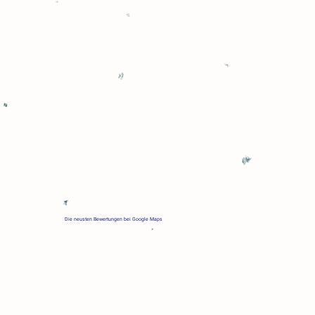
nen.
nz tolle
r wohlfühlen.
geht!"
Die neusten Bewertungen bei Google Maps