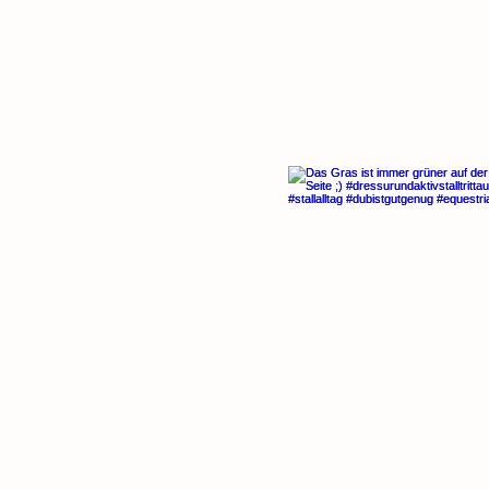
FOLGE UNS AUF INSTAGRAM
#dressurundaktivstalltrittau